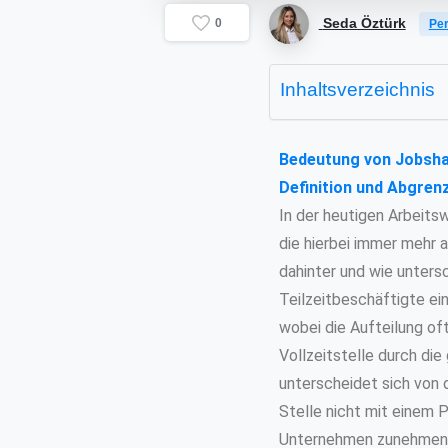
Seda Öztürk
0
Per
Inhaltsverzeichnis
Bedeutung von Jobshar
Definition und Abgren
In der heutigen Arbeits
die hierbei immer mehr 
dahinter und wie unters
Teilzeitbeschäftigte ei
wobei die Aufteilung oft 
Vollzeitstelle durch di
unterscheidet sich von de
Stelle nicht mit einem P
Unternehmen zunehmend n