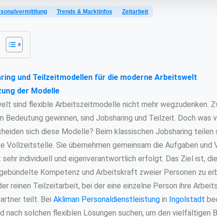
sonalvermittlung
Trends & Marktinfos
Zeitarbeit
ing und Teilzeitmodellen für die moderne Arbeitswelt
zung der Modelle
welt sind flexible Arbeitszeitmodelle nicht mehr wegzudenken. 
an Bedeutung gewinnen, sind Jobsharing und Teilzeit. Doch was v
cheiden sich diese Modelle? Beim klassischen Jobsharing teilen s
ne Vollzeitstelle. Sie übernehmen gemeinsam die Aufgaben und V
sehr individuell und eigenverantwortlich erfolgt. Das Ziel ist, di
e gebündelte Kompetenz und Arbeitskraft zweier Personen zu erb
r reinen Teilzeitarbeit, bei der eine einzelne Person ihre Arbeits
artner teilt. Bei
Akliman Personaldienstleistung
in
Ingolstadt
beo
ach solchen flexiblen Lösungen suchen, um den vielfältigen Be