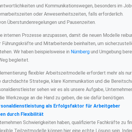
rantwortlichkeiten und Kommunikationswegen, besonders im Jobs
narbeitszeiten oder Anwesenheitszeiten, falls erforderlich.
von Überstundenregelungen und Pausenzeiten.
die internen Prozesse anzupassen, damit die neuen Modelle reibun
 Führungskräfte und Mitarbeitende beinhalten, um sicherzustellen
ehen. Wir haben beispielsweise in
Nürnberg
und Umgebung berei
Weg begleitet.
lementierung flexibler Arbeitszeitmodelle erfordert mehr als nur
e durchdachte Strategie, klare Kommunikation und die Bereitsch
sonaldienstleister sehen wir es als unsere Aufgabe, Unternehm
die Werkzeuge an die Hand zu geben, die sie dafür benötigen.
rsonaldienstleistung als Erfolgsfaktor für Arbeitgeber
n durch Flexibilität
ternehmen Schwierigkeiten haben, qualifizierte Fachkräfte zu fin
lexible Teilzeitmodelle können hier eine echte Lösung sein. Ind