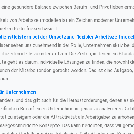
 eine gesündere Balance zwischen Berufs- und Privatleben ermö
eit von Arbeitszeitmodellen ist ein Zeichen moderner Unterneh
uellen Bedürfnissen basiert.
dienstleistern bei der Umsetzung flexibler Arbeitszeitmodel
eister sehen uns zunehmend in der Rolle, Unternehmen aktiv bei 
eitszeitmodelle zu unterstützen. Die Zeiten, in denen ein Standa
Heute geht es darum, individuelle Lösungen zu finden, die sowohl 
nen der Mitarbeitenden gerecht werden. Das ist eine Aufgabe, b
nnen.
 für Unternehmen
nders, und das gilt auch für die Herausforderungen, denen es si
zifischen Bedarf eines Unternehmens genau zu analysieren. Geh
ität zu steigern oder die Attraktivität als Arbeitgeber zu erhöhe
 maßgeschneiderte Konzepte. Das kann bedeuten, dass wir gem
welche Modelle – sei es Jobsharing, Teilzeit oder eine Kombin