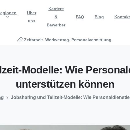
Karriere
egionen
Über
&
FAQ
Blog
Kontakt
uns
Bewerber
Zeitarbeit. Werkvertrag. Personalvermittlung.
lzeit-Modelle:
Wie
Personald
unterstützen
können
ng
Jobsharing und Teilzeit-Modelle: Wie Personaldienstl