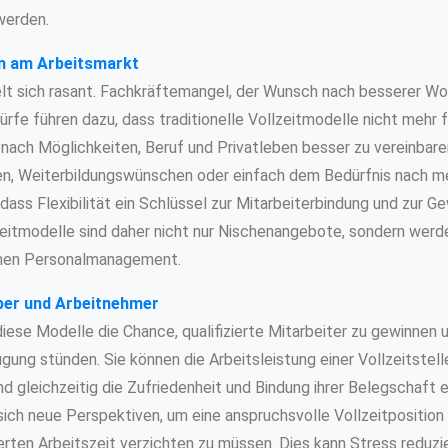
werden.
en am Arbeitsmarkt
lt sich rasant. Fachkräftemangel, der Wunsch nach besserer Wo
fe führen dazu, dass traditionelle Vollzeitmodelle nicht mehr 
ach Möglichkeiten, Beruf und Privatleben besser zu vereinbare
gen, Weiterbildungswünschen oder einfach dem Bedürfnis nach meh
ass Flexibilität ein Schlüssel zur Mitarbeiterbindung und zur G
lzeitmodelle sind daher nicht nur Nischenangebote, sondern werd
nen Personalmanagement.
ber und Arbeitnehmer
iese Modelle die Chance, qualifizierte Mitarbeiter zu gewinnen u
fügung stünden. Sie können die Arbeitsleistung einer Vollzeitstel
gleichzeitig die Zufriedenheit und Bindung ihrer Belegschaft e
ich neue Perspektiven, um eine anspruchsvolle Vollzeitposition 
ierten Arbeitszeit verzichten zu müssen. Dies kann Stress reduzie