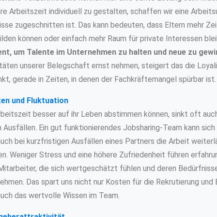
hre Arbeitszeit individuell zu gestalten, schaffen wir eine Arbei
sse zugeschnitten ist. Das kann bedeuten, dass Eltern mehr Zeit
bilden können oder einfach mehr Raum für private Interessen ble
ent, um Talente im Unternehmen zu halten und neue zu gewi
itäten unserer Belegschaft ernst nehmen, steigert das die Loyali
nkt, gerade in Zeiten, in denen der Fachkräftemangel spürbar ist.
ten und Fluktuation
rbeitszeit besser auf ihr Leben abstimmen können, sinkt oft auc
 Ausfällen. Ein gut funktionierendes Jobsharing-Team kann sich
uch bei kurzfristigen Ausfällen eines Partners die Arbeit weiterl
gten. Weniger Stress und eine höhere Zufriedenheit führen erfah
 Mitarbeiter, die sich wertgeschätzt fühlen und deren Bedürfniss
nehmen. Das spart uns nicht nur Kosten für die Rekrutierung und 
auch das wertvolle Wissen im Team.
geberattraktivität