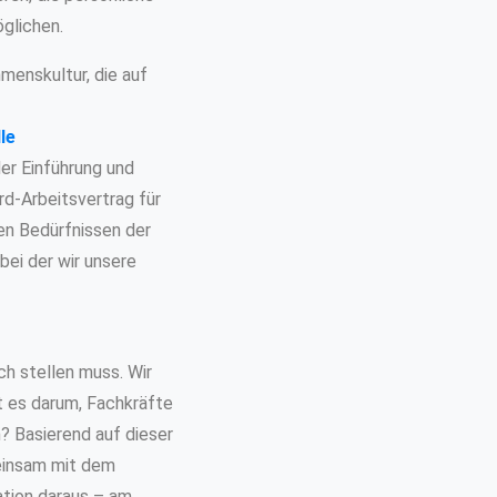
glichen.
menskultur, die auf
le
der Einführung und
rd-Arbeitsvertrag für
den Bedürfnissen der
ei der wir unsere
ch stellen muss. Wir
t es darum, Fachkräfte
n? Basierend auf dieser
einsam mit dem
ation daraus – am