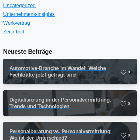
Uncategorized
Unternehmens-Insights
Werkvertrag
Zeitarbeit
Neueste Beiträge
Automotive-Branche im Wandel: Welche
0
Fachkräfte jetzt gefragt sind
Digitalisierung in der Personalvermittlung:
0
Trends und Technologien
Personalberatung vs. Personalvermittlung:
0
Wo ist der Unterschied?