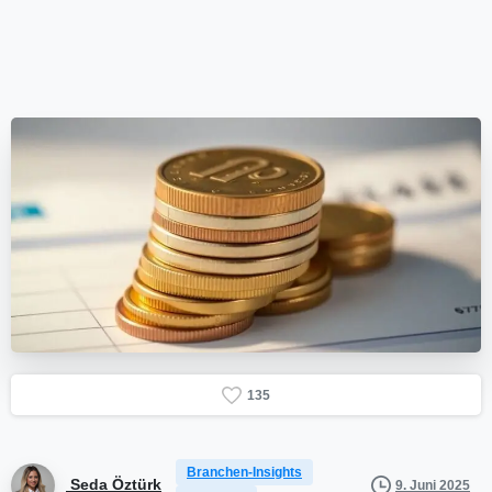
1
3
5
Branchen-Insights
Seda Öztürk
9. Juni 2025