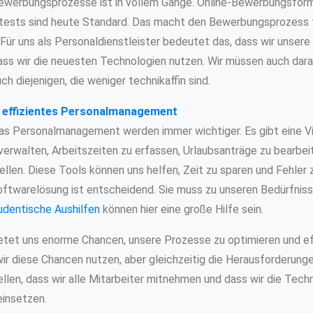
 Bewerbungsprozesse ist in vollem Gange. Online-Bewerbungsform
tests sind heute Standard. Das macht den Bewerbungsprozess 
. Für uns als Personaldienstleister bedeutet das, dass wir unse
ass wir die neuesten Technologien nutzen. Wir müssen auch darau
ch diejenigen, die weniger technikaffin sind.
 effizientes Personalmanagement
s Personalmanagement werden immer wichtiger. Es gibt eine Vie
verwalten, Arbeitszeiten zu erfassen, Urlaubsanträge zu bearbei
llen. Diese Tools können uns helfen, Zeit zu sparen und Fehler 
oftwarelösung ist entscheidend. Sie muss zu unseren Bedürfnis
udentische Aushilfen
können hier eine große Hilfe sein.
bietet uns enorme Chancen, unsere Prozesse zu optimieren und eff
 wir diese Chancen nutzen, aber gleichzeitig die Herausforderunge
llen, dass wir alle Mitarbeiter mitnehmen und dass wir die Tech
einsetzen.