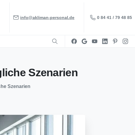
0 84 41 / 79 48 85
info@akliman-personal.de
liche
Szenarien
che Szenarien