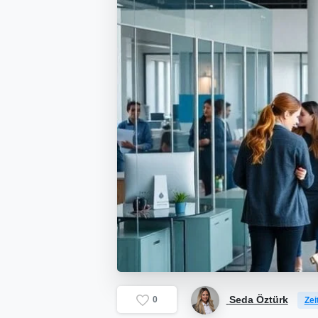
Seda Öztürk
0
Zei