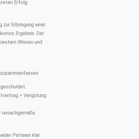
kreten Erfolg.
 zur Erbringung einer
nkretes Ergebnis. Der
ch bestem Wissen und
t zusammenfassen:
 geschuldet.
tvertrag = Vergütung
ür unsachgemäße
eider Parteien klar