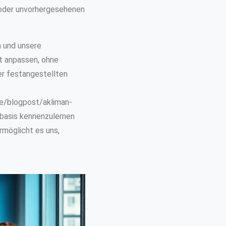
 oder unvorhergesehenen
n und unsere
t anpassen, ohne
er festangestellten
de/blogpost/akliman-
tbasis kennenzulernen
rmöglicht es uns,