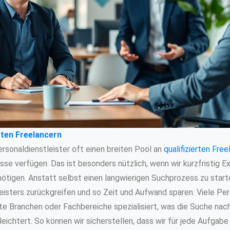
rten Freelancern
ersonaldienstleister oft einen breiten Pool an
qualifizierten Fre
se verfügen. Das ist besonders nützlich, wenn wir kurzfristig Ex
tigen. Anstatt selbst einen langwierigen Suchprozess zu starte
isters zurückgreifen und so Zeit und Aufwand sparen. Viele Per
te Branchen oder Fachbereiche spezialisiert, was die Suche na
leichtert. So können wir sicherstellen, dass wir für jede Aufga