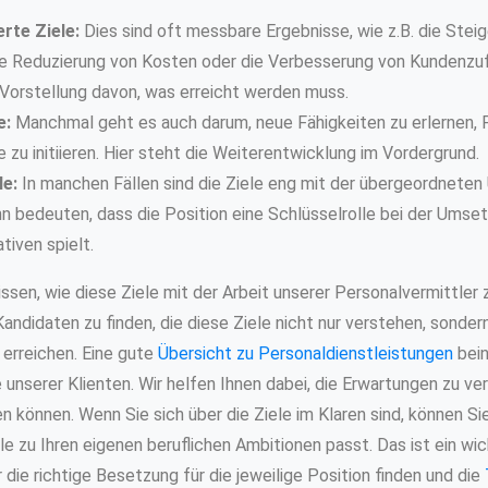
rte Ziele:
Dies sind oft messbare Ergebnisse, wie z.B. die Stei
ie Reduzierung von Kosten oder die Verbesserung von Kundenzuf
 Vorstellung davon, was erreicht werden muss.
e:
Manchmal geht es auch darum, neue Fähigkeiten zu erlernen, 
 zu initiieren. Hier steht die Weiterentwicklung im Vordergrund.
le:
In manchen Fällen sind die Ziele eng mit der übergeordnete
nn bedeuten, dass die Position eine Schlüsselrolle bei der Ums
ativen spielt.
wissen, wie diese Ziele mit der Arbeit unserer Personalvermittl
andidaten zu finden, die diese Ziele nicht nur verstehen, sonder
 erreichen. Eine gute
Übersicht zu Personaldienstleistungen
bein
e unserer Klienten. Wir helfen Ihnen dabei, die Erwartungen zu ve
n können. Wenn Sie sich über die Ziele im Klaren sind, können Si
le zu Ihren eigenen beruflichen Ambitionen passt. Das ist ein wic
r die richtige Besetzung für die jeweilige Position finden und die