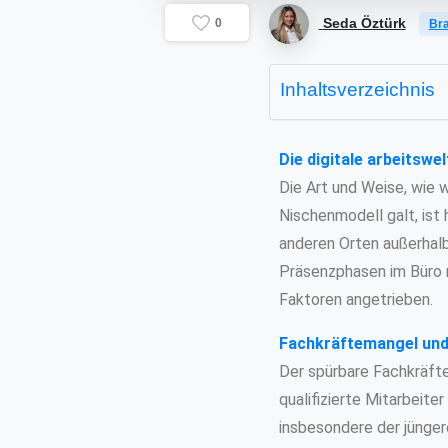
Seda Öztürk
0
Bra
Inhaltsverzeichnis
Die digitale arbeitswe
Die Art und Weise, wie wi
Nischenmodell galt, ist 
anderen Orten außerhalb
Präsenzphasen im Büro m
Faktoren angetrieben.
Fachkräftemangel und
Der spürbare Fachkräft
qualifizierte Mitarbeite
insbesondere der jünger