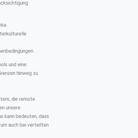
ücksichtigung
rke.
erkulturelle
menbedingungen.
ools und eine
Grenzen hinweg zu
tern, die remote
sen unsere
as kann bedeuten, dass
um auch bei verteilten