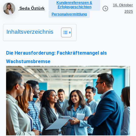
Kundenreferenzen &
16. Oktober
Erfolgsgeschichten
Seda Öztürk
2025
Personalvermittlung
Inhaltsverzeichnis
Die Herausforderung: Fachkräftemangel als
Wachstumsbremse